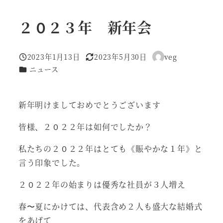
２０２３年 新年会
2023年1月13日
2023年5月30日
veg
投稿日
更新日
著
カテゴリー
ニュース
者
新年明けましておめでとうございます
皆様、２０２２年は如何でしたか？
私たちの２０２２年はとても《賑やかな１年》と
言う印象でした。
２０２２年の始まりは優秀な社員が３人増え
春〜夏にかけては、代表含め２人も盛大な結婚式
をあげて