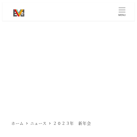
メ
イ
MENU
ン
コ
ン
テ
ン
ツ
へ
移
動
ホーム
ニュース
２０２３年 新年会