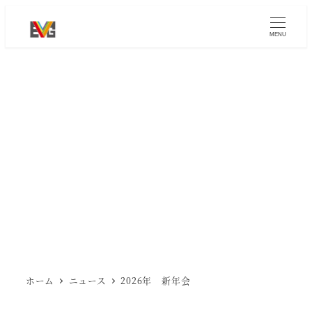
メ
イ
MENU
ン
コ
ン
テ
ン
ツ
へ
移
動
ホーム
ニュース
2026年 新年会